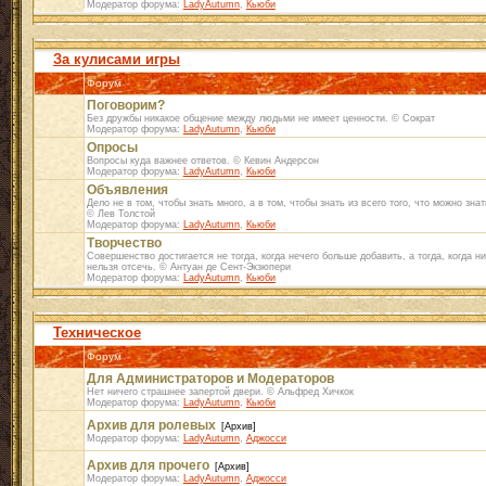
Модератор форума:
LadyAutumn
,
Кьюби
За кулисами игры
Форум
Поговорим?
Без дружбы никакое общение между людьми не имеет ценности. © Сократ
Модератор форума:
LadyAutumn
,
Кьюби
Опросы
Вопросы куда важнее ответов. © Кевин Андерсон
Модератор форума:
LadyAutumn
,
Кьюби
Объявления
Дело не в том, чтобы знать много, а в том, чтобы знать из всего того, что можно зна
© Лев Толстой
Модератор форума:
LadyAutumn
,
Кьюби
Творчество
Совершенство достигается не тогда, когда нечего больше добавить, а тогда, когда н
нельзя отсечь. © Антуан де Сент-Экзюпери
Модератор форума:
LadyAutumn
,
Кьюби
Техническое
Форум
Для Администраторов и Модераторов
Нет ничего страшнее запертой двери. © Альфред Хичкок
Модератор форума:
LadyAutumn
,
Кьюби
Архив для ролевых
[Архив]
Модератор форума:
LadyAutumn
,
Аджосси
Архив для прочего
[Архив]
Модератор форума:
LadyAutumn
,
Аджосси