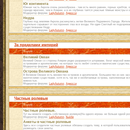
Юг континента
Южная часть Акрола очень разнообразна - там есть много равнин, горных хребтов, о
гораздо мрачнее, чем в Алирии, а в их глубинах таятся ужасные тёмные монстры и 
Модератор форума:
LadyAutumn
,
Аджосси
Недра
Глубоко под землями Акрола раскинулись ветви Великого Подземного Города. Жите
тщательно скрывают от посторонних глаз все входы. Ни один Светлый не подозрева
существовании Недр.
Модератор форума:
LadyAutumn
,
Аджосси
За пределами империй
Форум
Великий Океан
Великий Океан со стороны Алирии редко разражается штормами, богат морской жив
островками и архипелагами, на которых часто любят селиться магические существа.
Модератор форума:
LadyAutumn
,
Аджосси
Острова Великого Океана
В Великом Океане есть множество островов и архипелагов. Большинство из них зас
магическими существами, хотя есть так же и необитаемые острова, наполненные вс
живностью.
Модератор форума:
LadyAutumn
,
Аджосси
Частные ролевые
Форум
Частные ролевые.
Тут вы можете создать собственную ролевую(На одного игрока- не больше одной рол
Модератор форума:
LadyAutumn
,
Кьюби
Анкеты в частные ролевые
Здесь все создатели частных ролевых обязаны создать тему, в которой пользовател
размещать свои анкеты.