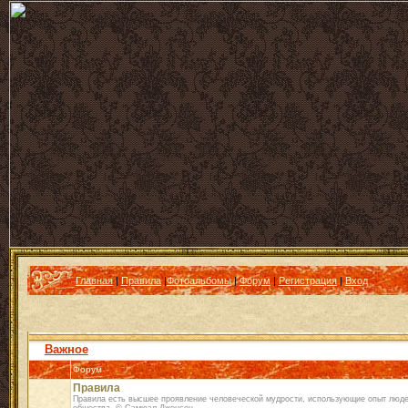
Главная
|
Правила
|
Фотоальбомы
|
Форум
|
Регистрация
|
Вход
Важное
Форум
Правила
Правила есть высшее проявление человеческой мудрости, использующие опыт люде