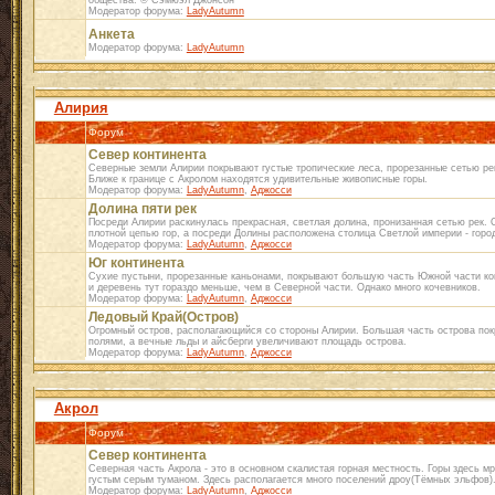
общества. © Сэмюэл Джонсон
Модератор форума:
LadyAutumn
Анкета
Модератор форума:
LadyAutumn
Алирия
Форум
Север континента
Северные земли Алирии покрывают густые тропические леса, прорезанные сетью рек
Ближе к границе с Акролом находятся удивительные живописные горы.
Модератор форума:
LadyAutumn
,
Аджосси
Долина пяти рек
Посреди Алирии раскинулась прекрасная, светлая долина, пронизанная сетью рек. 
плотной цепью гор, а посреди Долины расположена столица Светлой империи - горо
Модератор форума:
LadyAutumn
,
Аджосси
Юг континента
Сухие пустыни, прорезанные каньонами, покрывают большую часть Южной части ко
и деревень тут гораздо меньше, чем в Северной части. Однако много кочевников.
Модератор форума:
LadyAutumn
,
Аджосси
Ледовый Край(Остров)
Огромный остров, располагающийся со стороны Алирии. Большая часть острова по
полями, а вечные льды и айсберги увеличивают площадь острова.
Модератор форума:
LadyAutumn
,
Аджосси
Акрол
Форум
Север континента
Северная часть Акрола - это в основном скалистая горная местность. Горы здесь м
густым серым туманом. Здесь располагается много поселений дроу(Тёмных эльфов)
Модератор форума:
LadyAutumn
,
Аджосси