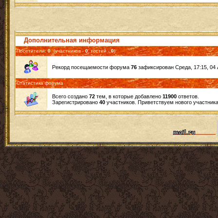
Дополнительная информация
Посетители:
0
(участников -
0
, гостей -
0
)
Рекорд посещаемости форума
76
зафиксирован Среда, 17:15, 04 
Статистика форума
Всего создано
72
тем, в которые добавлено
11900
ответов.
Зарегистрировано
40
участников. Приветствуем нового участник